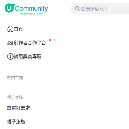
首頁
創作者合作平台
試用獎賞專區
熱門主題
親子專區
放電好去處
親子旅遊