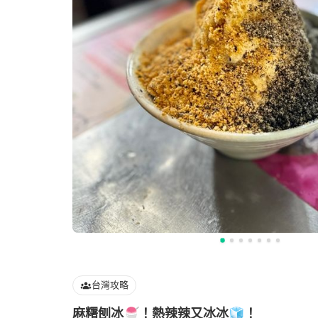
台灣攻略
麻糬刨冰🍧！熱辣辣又冰冰🧊！