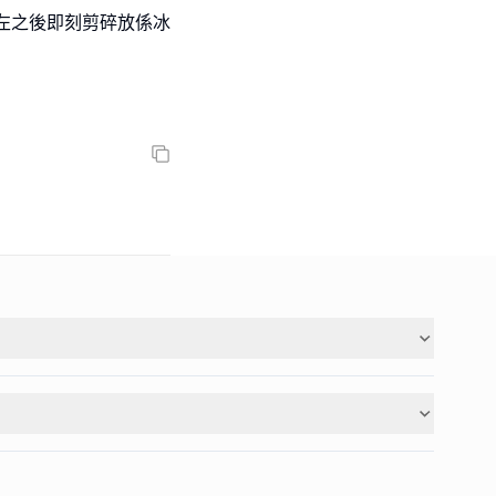
左之後即刻剪碎放係冰