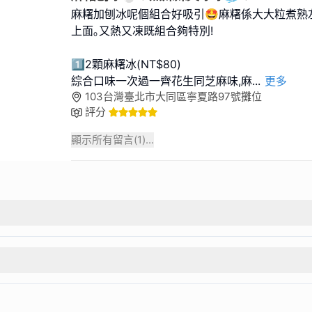
麻糬加刨冰呢個組合好吸引🤩麻糬係大大粒煮熟
上面｡又熱又凍既組合夠特別!
1⃣️2顆麻糬冰(NT$80)
綜合口味一次過一齊花生同芝麻味,麻
...
更多
103台灣臺北市大同區寧夏路97號攤位
評分
顯示所有留言(
1
)...