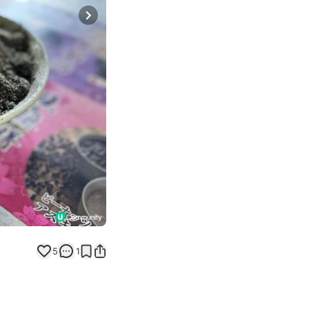
Next slide
5
1