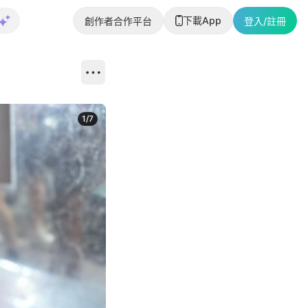
下載App
創作者合作平台
登入/註冊
1
/
7