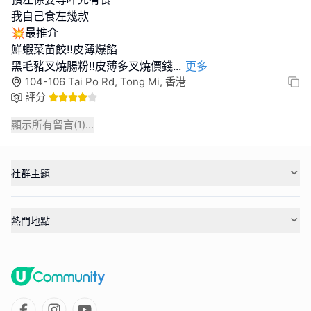
我自己食左幾款
💥最推介
鮮蝦菜苗餃‼️皮薄爆餡
黑毛豬叉燒腸粉‼️皮薄多叉燒價錢
...
更多
104-106 Tai Po Rd, Tong Mi, 香港
評分
顯示所有留言(
1
)...
社群主題
熱門地點