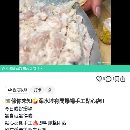
Loaded
:
Unmute
100.00%
打卡即賞超市現金券！
6
1
香港攻略
打卡
食
🎏係你未知🤪深水埗有間爆場手工點心店‼️
今日嚟好爆場
識食就識得嚟
點心都係手工♨️即叫即整即蒸
預左係要等吓先有食