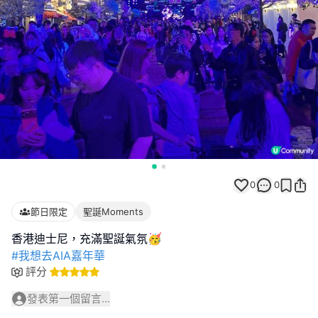
0
0
節日限定
聖誕Moments
#我想去AIA嘉年華
評分
發表第一個留言...