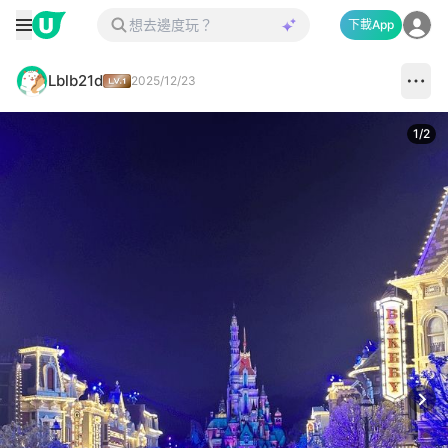
下載App
Lblb21d
2025/12/23
1
/
2
Next