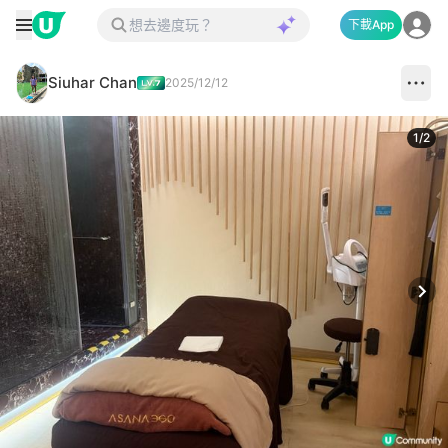
下載App
Siuhar Chan
2025/12/12
1
/
2
Next