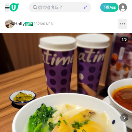
下載App
Holly
2026/01/06
1
/
5
Next