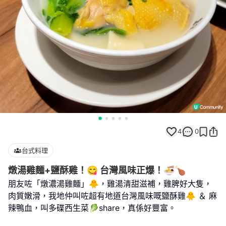
4
0
台式料理
燉湯雞麵+鹽酥雞！😋 台灣風味正爆！🍜🍗
朋友咗「燉濃湯雞麵」🐥，雞湯清甜滋補，雞脾好大隻，
肉質嫩滑，我地仲叫咗超有地道台灣風味嘅鹽酥雞🐥 ＆ 麻
辣鴨血，叫多碟西生菜🥬share，真係好豐富。