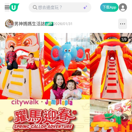
下載App
男神媽媽生活誌
2026/01/31
1
/
9
Next