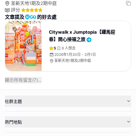
荃新天地1期及2期中庭
評分
文章提及
的好去處
Citywalk x Jumptopia【躍馬迎
春】開心接福之旅
5
9
人想去
2026年1月30日 - 3月1日
荃新天地1期及2期中庭
顯示所有留言(
7
)...
社群主題
熱門地點