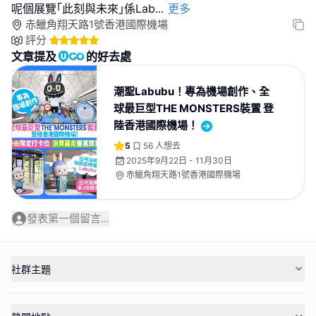
呢個展覽｢此刻與未來｣係Lab
...
更多
赤鱲角翔天路1號香港國際機場
評分
文章提及
的好去處
潮聖Labubu！專為機場創作、全
球最巨型THE MONSTERS裝置 登
陸香港國際機場！
5
56
人想去
2025年9月22日 - 11月30日
赤鱲角翔天路1號香港國際機場
發表第一個留言...
社群主題