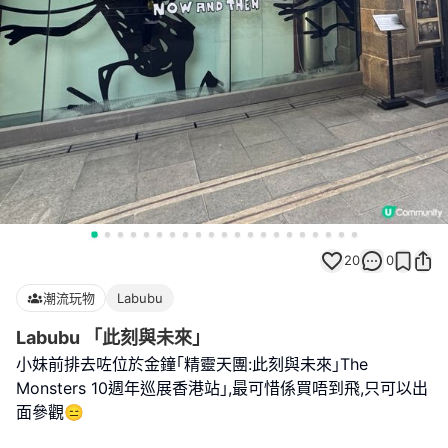
20
0
潮流玩物
Labubu
Labubu 「此刻與未來」
小妹前排去咗位於金鐘｢精靈天團:此刻與未來｣The
Monsters 10週年巡展香港站｣,最可惜係買唔到飛,只可以出
面參觀😑