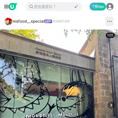
下載App
msfood__special
2026/01/09
1
/
21
Next