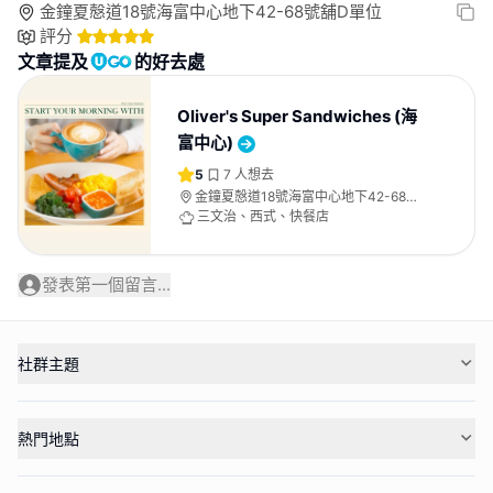
金鐘夏慤道18號海富中心地下42-68號舖D單位
評分
文章提及
的好去處
Oliver's Super Sandwiches (海
富中心)
5
7
人想去
金鐘夏慤道18號海富中心地下42-68號
舖D單位
三文治、西式、快餐店
發表第一個留言...
社群主題
熱門地點