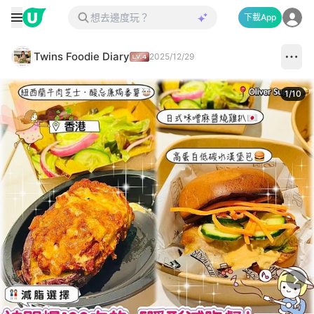
下載App
Twins Foodie Diary
2025/12/29
1
/
10
Next