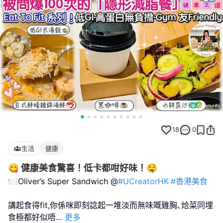
18
0
生活
健康
😋 健康美食驚喜！低卡都咁好味！🤤
🍽️Oliver’s Super Sandwich @
#UCreatorHK
#香港美食
講起食得fit,你係咪即刻諗起一堆淡而無味嘅雞胸､烚菜同埋
食極都好似唔
...
更多