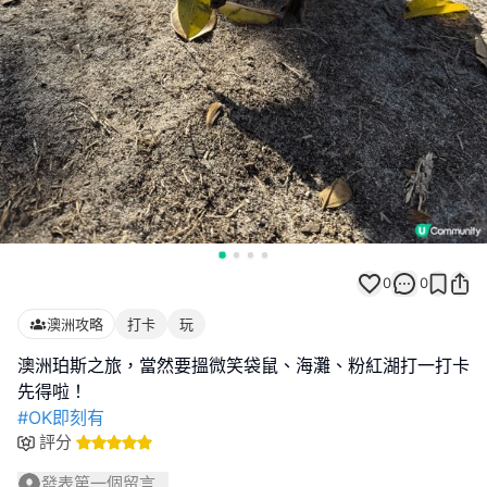
0
0
澳洲攻略
打卡
玩
澳洲珀斯之旅，當然要搵微笑袋鼠、海灘、粉紅湖打一打卡
#OK即刻有
評分
發表第一個留言...