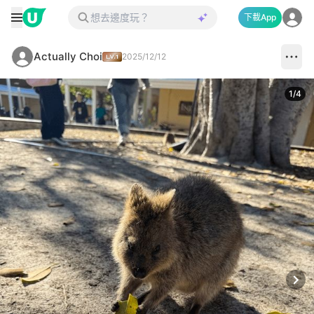
下載App
Actually Choi
2025/12/12
1
/
4
Next