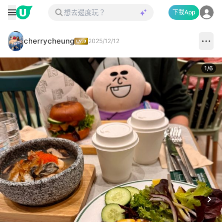
下載App
cherrycheung
2025/12/12
1
/
6
Next