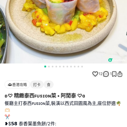
12
1
香港攻略
打卡
食
ʚ♡ 精緻泰西ꜰᴜꜱɪᴏɴ菜 • 阿閒泰 ♡ɞ
餐廳主打泰西ꜰᴜꜱɪᴏɴ菜,裝潢以西式田園風為主,座位舒適🌴
🫶🏻
✂︎
❥$𝟱𝟴 泰香葉墨魚餅/2件: