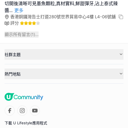
切開後清晰可見墨魚顆粒,真材實料,鮮甜彈牙,沾上泰式辣
醬
...
更多
香港銅鑼灣告士打道280號世界貿易中心4樓 L4-06號舖
評分
顯示所有留言(
1
)...
社群主題
熱門地點
下載 U Lifestyle應用程式