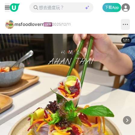
下載App
msfoodloverr
2025/12/11
1
/
11
Next