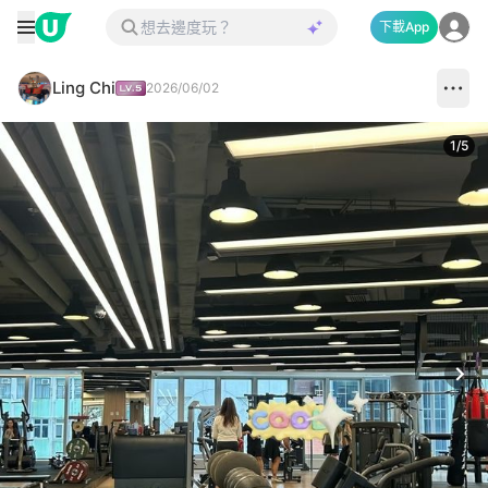
下載App
Ling Chi
2026/06/02
1
/
5
Next