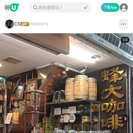
下載App
CS
2026/02/13
1
/
3
Next