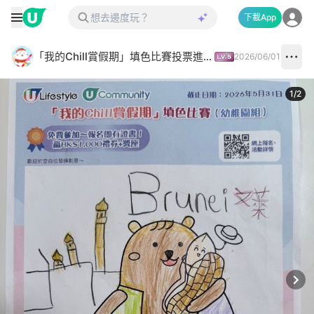
下載App
「我的Chill賞假期」填色比賽投票進行中✅
2026/06/01
1
/
2
Next