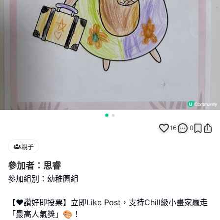
16
0
親子
參加者：思睿
參加組別：幼稚園組
【❤️讚好即投票】立即Like Post，支持Chill級小畫家贏走
「最高人氣獎」🎨！