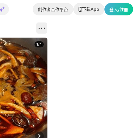
下載App
創作者合作平台
登入/註冊
1
/
4