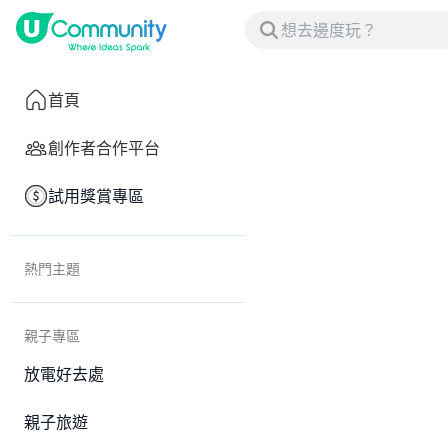
首頁
創作者合作平台
試用獎賞專區
熱門主題
親子專區
放電好去處
親子旅遊