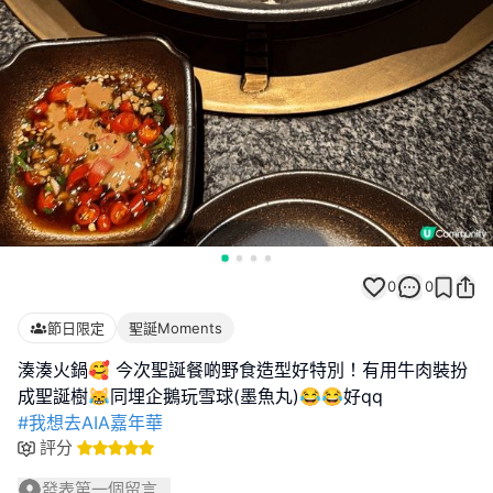
0
0
節日限定
聖誕Moments
湊湊火鍋🥰 今次聖誕餐啲野食造型好特別！有用牛肉裝扮
#我想去AIA嘉年華
評分
發表第一個留言...