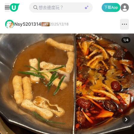
下載App
Nsy5201314
2025/12/18
1
/
4
Next