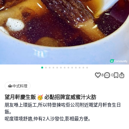
8
0
中式料理
望月軒慶生飯 🥳 必點招牌宣威蜜汁火肪
朋友喺上環返工,所以特登揀咗佢公司附近嘅望月軒食生日
飯｡
呢度環境舒適,仲有2人沙發位,影相最方便｡