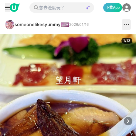
下載App
someonelikesyummy
2026/01/16
1
/
13
Next