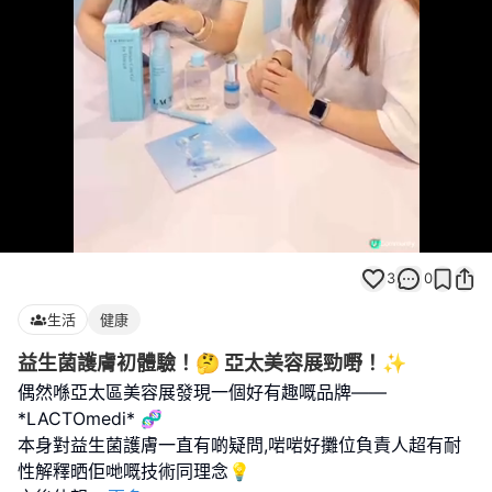
Loaded
:
Unmute
100.00%
3
0
生活
健康
益生菌護膚初體驗！🤔 亞太美容展勁嘢！✨
偶然喺亞太區美容展發現一個好有趣嘅品牌——
*LACTOmedi* 🧬
本身對益生菌護膚一直有啲疑問,啱啱好攤位負責人超有耐
性解釋晒佢哋嘅技術同理念💡