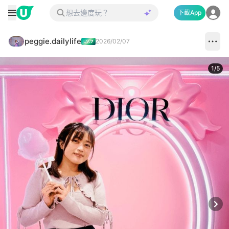
下載App
peggie.dailylife
2026/02/07
1
/
5
Next