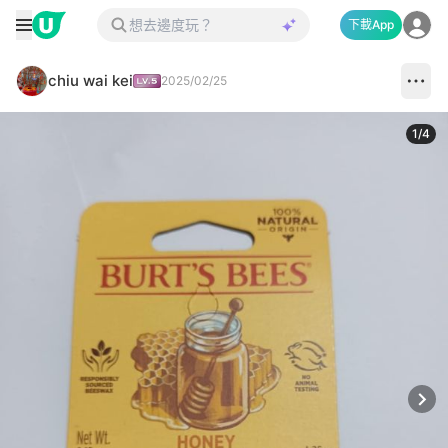
下載App
chiu wai kei
2025/02/25
1
/
4
Next