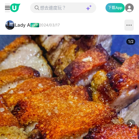
下載App
Lady A
2024/03/17
1
/
2
Next