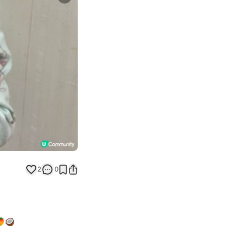
Next slide
2
0
🥥