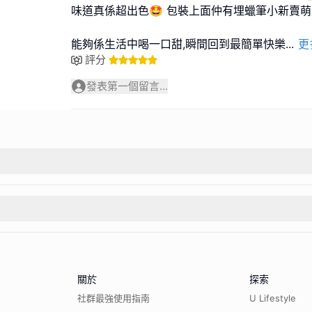
味道真係超出色🤩 包裝上面仲有埋蠟筆小新賣萌
能夠係生活中喝一口甜,瞬間回到最簡單快樂
...
更
評分
發表第一個留言...
關於
探索
社群最強使用指南
U Lifestyle