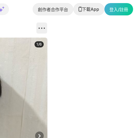
下載App
創作者合作平台
登入/註冊
1
/
6