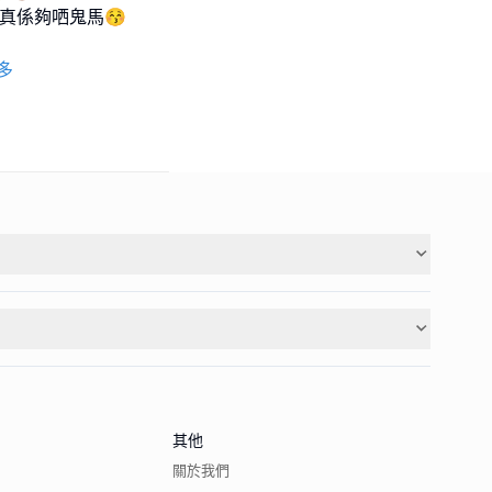
真係夠哂鬼馬😚
多
其他
關於我們