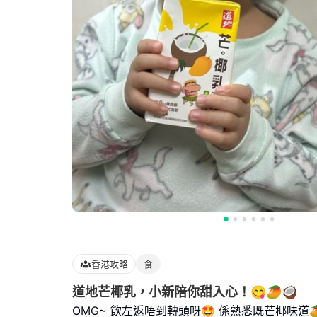
香港攻略
食
道地芒椰乳，小新陪你甜入心！😋🥭🥥
OMG~ 飲左返唔到轉頭呀🤩 係熟悉既芒椰味道