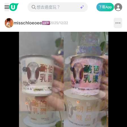
下載App
misschloeoee
2025/12/22