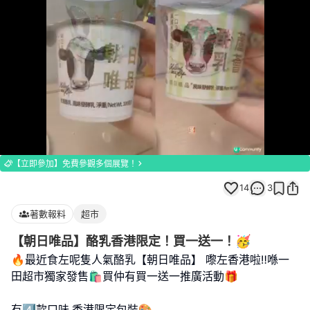
Loaded
:
Unmute
100.00%
【立即參加】免費參觀多個展覽！
14
3
著數報料
超市
【朝日唯品】酪乳香港限定！買一送一！🥳
🔥最近食左呢隻人氣酪乳【朝日唯品】 嚟左香港啦‼️喺一
田超市獨家發售🛍️買仲有買一送一推廣活動🎁
有4️⃣款口味,香港限定包裝🎨