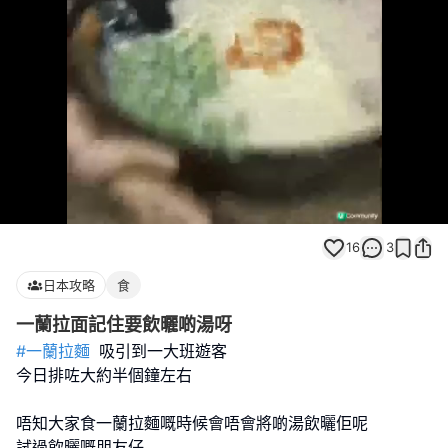
Loaded
:
Unmute
100.00%
16
3
日本攻略
食
一蘭拉面記住要飲曬啲湯呀
#一蘭拉麵
吸引到一大班遊客
今日排咗大約半個鐘左右
唔知大家食一蘭拉麵嘅時候會唔會將啲湯飲曬佢呢
試過飲曬嘅朋友仔