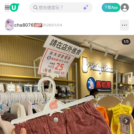
下載App
cha8076
2026/01/04
1
/
5
Next