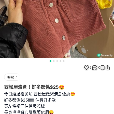
5
0
親子
西松屋清倉！好多都係$25😍
今日經過裕民坊,西松屋做緊清倉優惠😍
好多都係$25!!!!!! 仲有好多款
買左條裙仔仲係燈芯絨
長身毛毛背心訓覺著fit晒😛