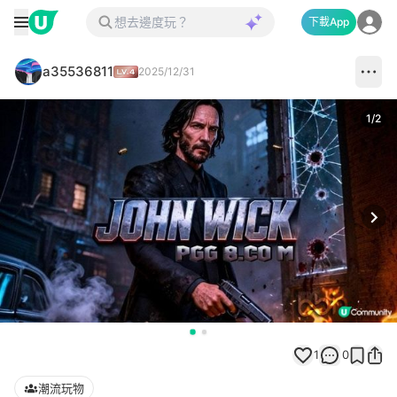
下載App
a35536811
2025/12/31
1
/
2
Next
1
0
潮流玩物