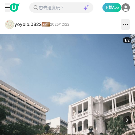
下載App
yoyolo.0822
2025/12/22
1
/
2
Next