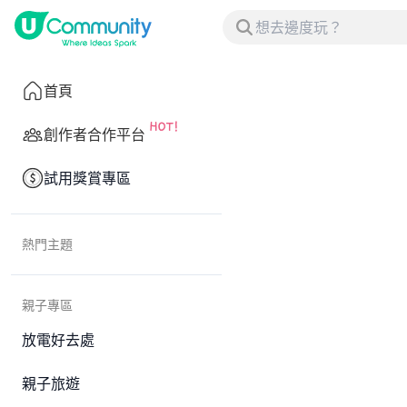
首頁
創作者合作平台
試用獎賞專區
熱門主題
親子專區
放電好去處
親子旅遊