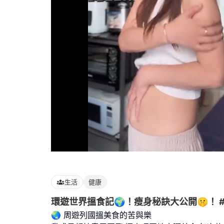
Loaded
:
100.00%
生活
健康
環遊世界搵食記🌍！瘦身秘訣大公開🤫！ 
🌏 周遊列國搵美食的苦與樂