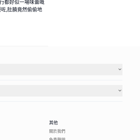
旅行都好似一場味蕾嘅
始慢咗,肚腩竟然偷偷地
其他
關於我們
免責聲明