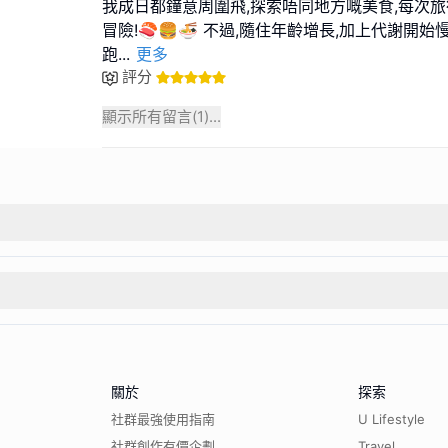
我成日都鐘意周圍飛,探索唔同地方嘅美食,每次
冒險!🍣🍔🍜 不過,隨住年齡增長,加上代謝開
跑
...
更多
評分
顯示所有留言(
1
)...
關於
探索
社群最強使用指南
U Lifestyle
社群創作有價企劃
Travel