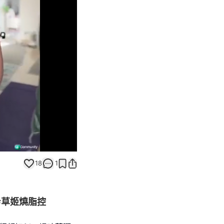
Unmute
18
1
#草姬燒脂控