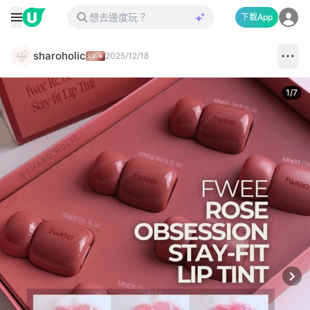
下載App
sharoholic
2025/12/18
1
/
7
Next