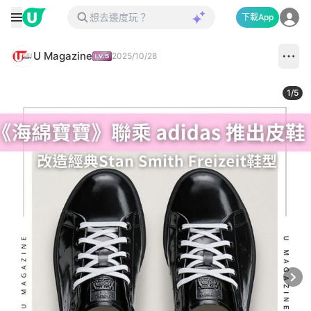
下載App
U Magazine
2025/10/28
1
/
5
Next