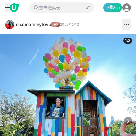
下載App
missmammylove
2025/12/13
1
/
3
Next