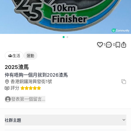
1
0
生活
運動
2025渣馬
仲有唔夠一個月就到2026渣馬
香港銅鑼灣興發街1號
評分
發表第一個留言...
社群主題