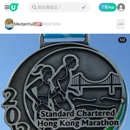
下載App
Medan1ui
2025/12/24
1
/
2
Next