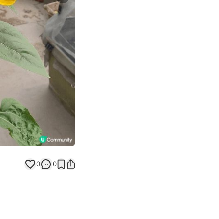
Next slide
0
0