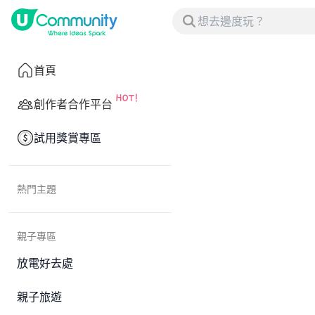
首頁
創作者合作平台
試用獎賞專區
熱門主題
親子專區
放電好去處
親子旅遊