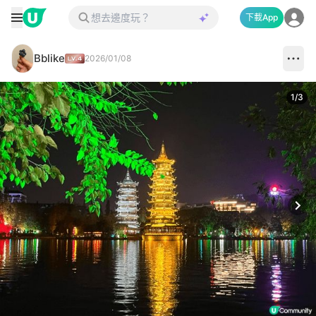
下載App
Bblike
2026/01/08
1
/
3
Next