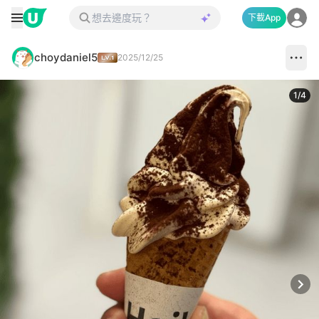
下載App
choydaniel5
2025/12/25
1
/
4
Next