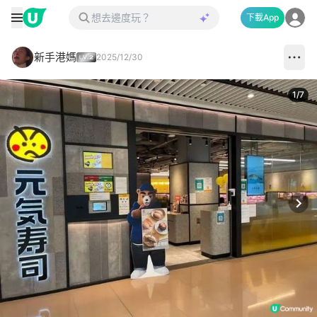
下載App
新手港媽
2025/12/30
1
/
7
Next