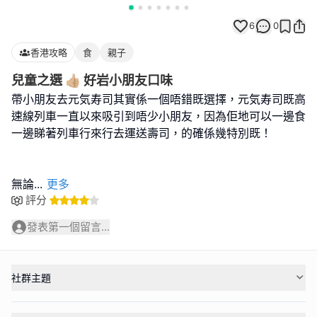
6
0
香港攻略
食
親子
兒童之選 👍🏼 好岩小朋友口味
帶小朋友去元気寿司其實係一個唔錯既選擇，元気寿司既高
速線列車一直以來吸引到唔少小朋友，因為佢地可以一邊食
一邊睇著列車行來行去運送壽司，的確係幾特別既！
無論
...
更多
評分
發表第一個留言...
社群主題