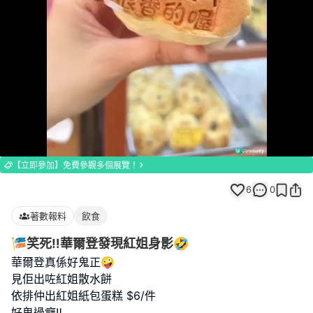
Loaded
:
Unmute
100.00%
【立即參加】免費參觀多個展覽！
6
0
著數報料
飲食
🎏笑死‼️華爾登發現紅姐身影🤣
華爾登真係好鬼正🤪
見佢出咗紅姐散水餅
依排仲出紅姐紙包蛋糕 $6/件
好鬼過癮‼️