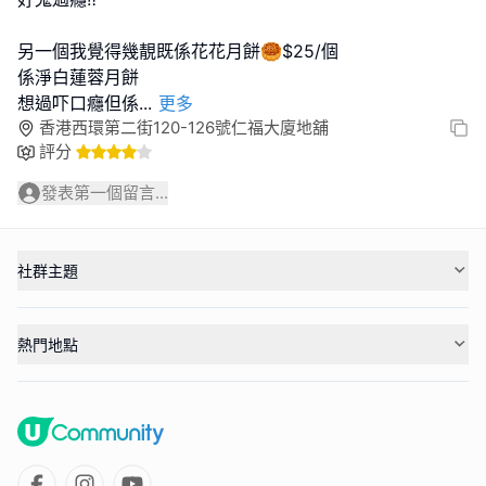
另一個我覺得幾靚既係花花月餅🥮$25/個
係淨白蓮蓉月餅
想過吓口癮但係
...
更多
香港西環第二街120-126號仁福大廈地舖
評分
發表第一個留言...
社群主題
熱門地點