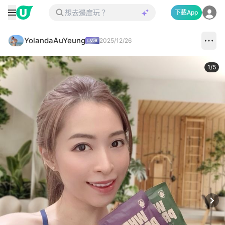
下載App
YolandaAuYeung
2025/12/26
1
/
5
Next