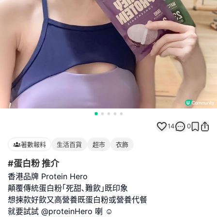
14
0
著數報料
生活百貨
超市
衣飾
#蛋白粉 推介
香港品牌 Protein Hero
顛覆傳統蛋白粉｢死甜､難飲｣既印象
想揀款好飲又高營養既蛋白粉或營養代餐
就要試試 @proteinHero 喇 ☺️