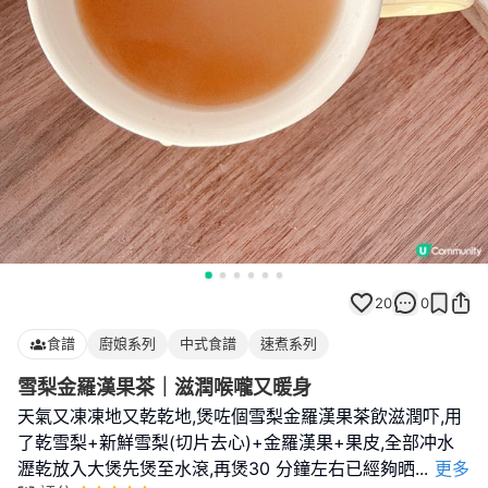
20
0
食譜
廚娘系列
中式食譜
速煮系列
雪梨金羅漢果茶｜滋潤喉嚨又暖身
天氣又凍凍地又乾乾地,煲咗個雪梨金羅漢果茶飲滋潤吓,用
了乾雪梨+新鮮雪梨(切片去心)+金羅漢果+果皮,全部冲水
瀝乾放入大煲先煲至水滾,再煲30 分鐘左右已經夠晒
...
更多