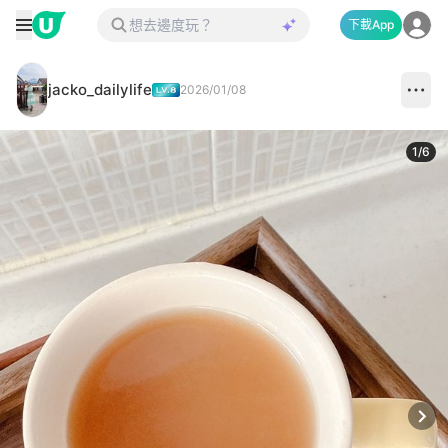
下載App
jacko_dailylife
2026/01/08
1
/
6
Next