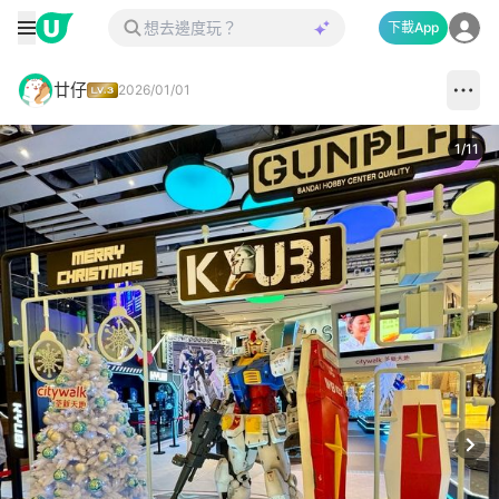
下載App
廿仔
2026/01/01
1
/
11
Next