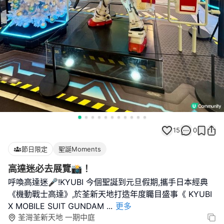
15
0
節日限定
聖誕Moments
高達迷必去展覽📸！
呼喚高達迷🎤!KYUBI 今個聖誕到元旦假期,攜手日本經典
《機動戰士高達》,於荃新天地打造年度矚目盛事《 KYUBI
X MOBILE SUIT GUNDAM
...
更多
荃灣荃新天地 一期中庭