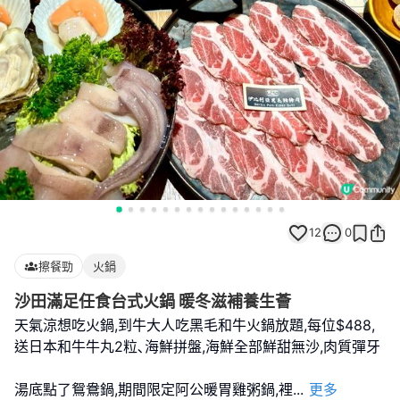
12
0
擦餐勁
火鍋
沙田滿足任食台式火鍋 暖冬滋補養生薈
天氣涼想吃火鍋,到牛大人吃黑毛和牛火鍋放題,每位$488,
送日本和牛牛丸2粒､海鮮拼盤,海鮮全部鮮甜無沙,肉質彈牙
湯底點了鴛鴦鍋,期間限定阿公暖胃雞粥鍋,裡
...
更多