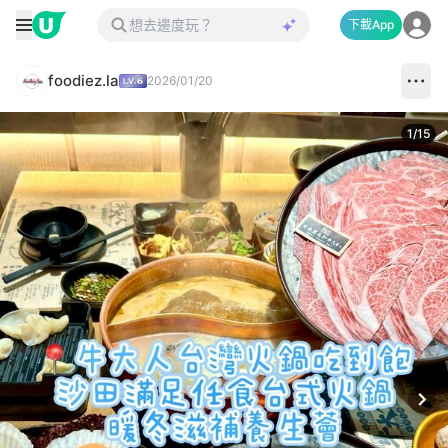
下載App
foodiez.la
2026/01/20
1
/
15
Next