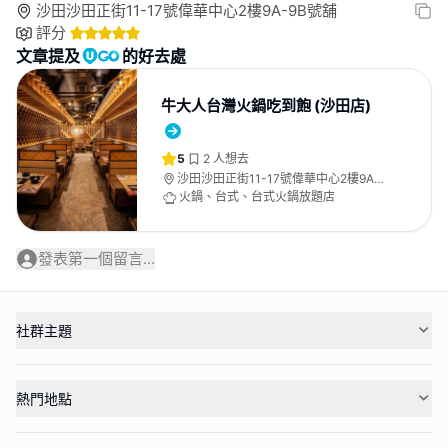
沙田沙田正街11-17號偉華中心2樓9A-9B號舖
評分
文章提及
的好去處
牛大人台灣火鍋吃到飽 (沙田店)
5
2
人想去
沙田沙田正街11-17號偉華中心2樓9A-
9B號舖
火鍋、台式、台式火鍋放題店
發表第一個留言...
社群主題
熱門地點