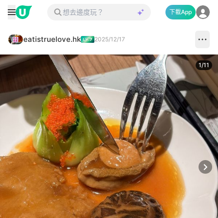
下載App
eatistruelove.hk
2025/12/17
1
/
11
Next