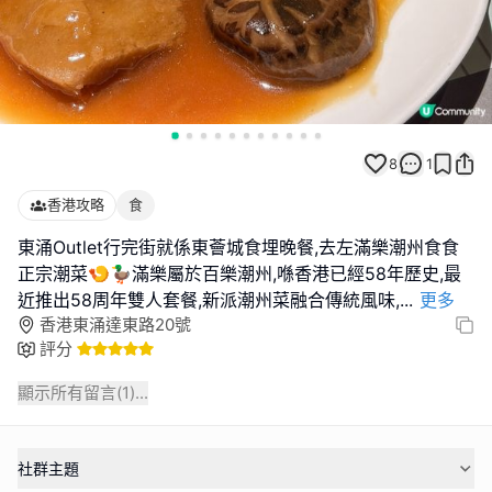
8
1
香港攻略
食
東涌Outlet行完街就係東薈城食埋晚餐,去左滿樂潮州食食
正宗潮菜🍤🦆滿樂屬於百樂潮州,喺香港已經58年歷史,最
近推出58周年雙人套餐,新派潮州菜融合傳統風味,
...
更多
香港東涌達東路20號
評分
顯示所有留言(
1
)...
社群主題