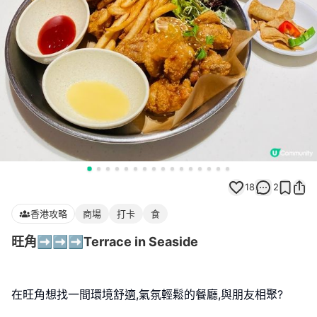
18
2
香港攻略
商場
打卡
食
旺角➡️➡️➡️Terrace in Seaside
在旺角想找一間環境舒適,氣氛輕鬆的餐廳,與朋友相聚?