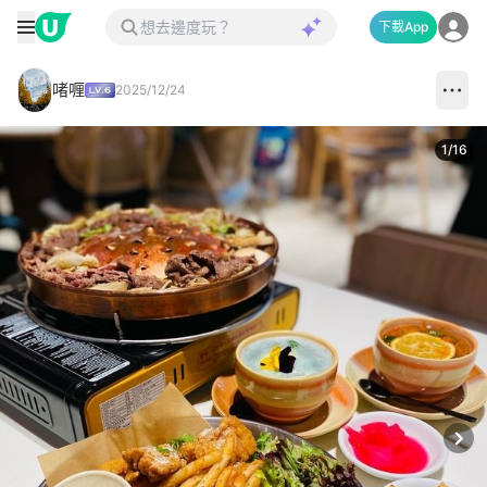
下載App
啫喱
2025/12/24
1
/
16
Next