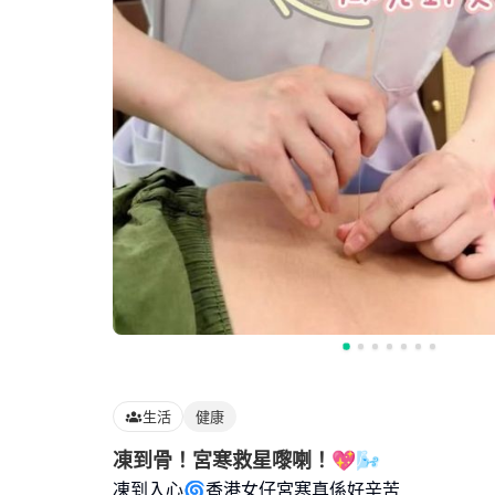
生活
健康
凍到骨！宮寒救星嚟喇！💖🌬️
凍到入心🌀香港女仔宮寒真係好辛苦