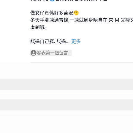
做女仔真係好多苦況😮‍💨
冬天手腳凍過雪條,一凍就周身唔自在,來 M 又痺
虛到喊｡
試過自己捱､試過
...
更多
發表第一個留言...