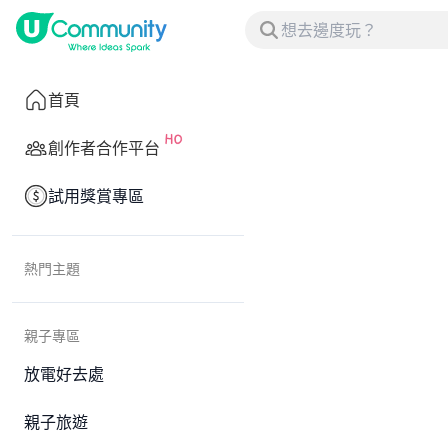
首頁
創作者合作平台
試用獎賞專區
熱門主題
親子專區
放電好去處
親子旅遊