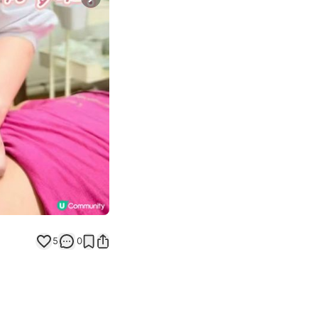
Next slide
5
0