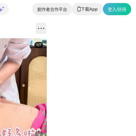
下載App
創作者合作平台
登入/註冊
1
/
7