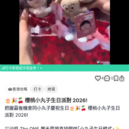
Loaded
:
Unmute
100.00%
打卡即賞超市現金券！
4
0
香港攻略
打卡
商場
🎂🎉🍒 櫻桃小丸子生日派對 2026!
把握最後機會同小丸子慶祝生日🎂🎉🍒 櫻桃小丸子生日
派對 2026!
尖沙咀 The ONE 露天廣場直接開啟｢小丸子生日模式｣✨