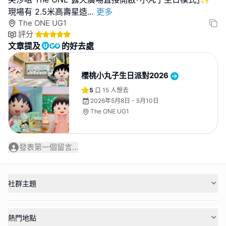
現場有 2.5米高壽星造
...
更多
The ONE UG1
評分
文章提及
的好去處
櫻桃小丸子生日派對2026
5
15
人想去
2026年5月8日 - 5月10日
The ONE UG1
發表第一個留言...
社群主題
熱門地點