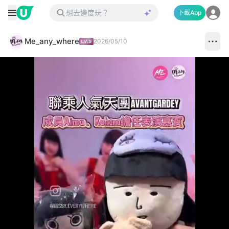
下載App
Me_any_where
2026/05/10