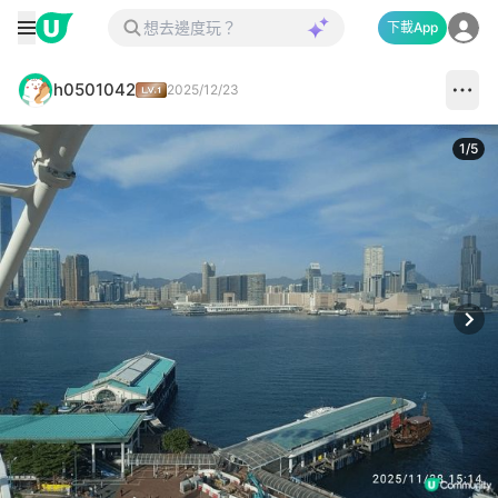
下載App
h0501042
2025/12/23
1
/
5
Next