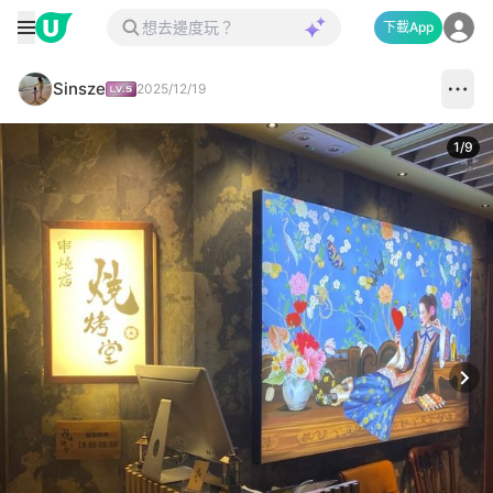
下載App
Sinsze
2025/12/19
1
/
9
Next