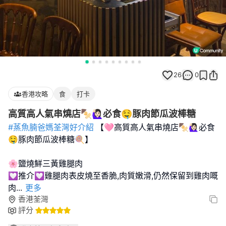
26
0
香港攻略
食
打卡
高質高人氣串燒店🍢🙋🏻‍♀️必食🤤豚肉節瓜波棒糖
#蒸魚腩爸媽荃灣好介紹
【🩷高質高人氣串燒店🍢🙋🏻‍♀️必食
🤤豚肉節瓜波棒糖🍭】
🌸鹽燒鮮三黃雞腿肉
💟推介💟雞腿肉表皮燒至香脆,肉質嫩滑,仍然保留到雞肉嘅
肉
...
更多
香港荃灣
評分