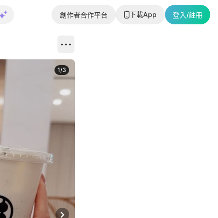
下載App
創作者合作平台
登入/註冊
1
/
3