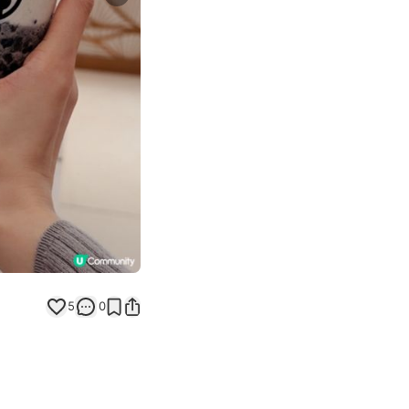
Next slide
5
0