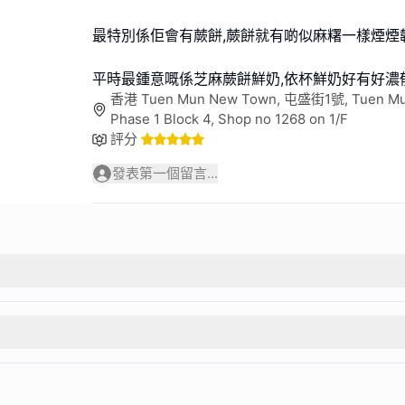
最特別係佢會有蕨餅,蕨餅就有啲似麻糬一樣煙煙韌
平時最鍾意嘅係芝麻蕨餅鮮奶,依杯鮮奶好有好濃
香港 Tuen Mun New Town, 屯盛街1號, Tuen Mu
Phase 1 Block 4, Shop no 1268 on 1/F
評分
發表第一個留言...