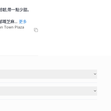
韌,帶一點少甜｡
郁嘅芝麻
...
更多
n Town Plaza