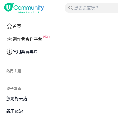
首頁
創作者合作平台
試用獎賞專區
熱門主題
親子專區
放電好去處
親子旅遊