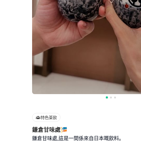
特色茶飲
鎌倉甘味處🎏
鎌倉甘味處,這是一間係來自日本嘅飲料｡