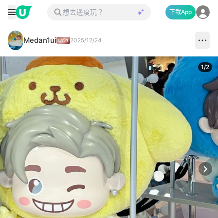
下載App
Medan1ui
2025/12/24
1
/
2
Next