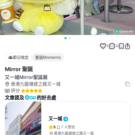
1
0
節日限定
聖誕Moments
Mirror 聖誕
又一城Mirror聖誕展
香港九龍塘達之路又一城
評分
文章提及
的好去處
又一城
5
7
人想去
香港九龍塘達之路又一城