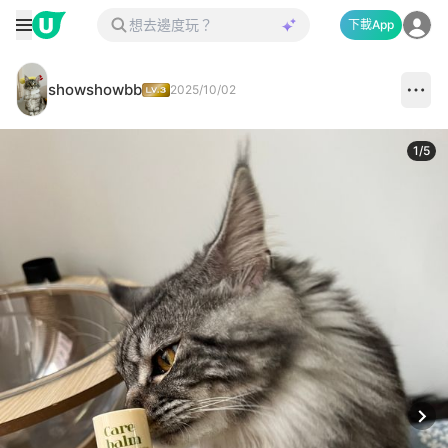
下載App
showshowbb
2025/10/02
1
/
5
Next