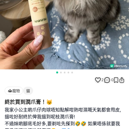
2
0
寵物
貓
終於買到潤爪膏！😼
我家小公主啲爪仔肉球唔知點解咁熱咁濕嘅天氣都會甩皮,
搵咗好耐終於俾我搵到呢枝潤爪膏!
不過妹啲腳底毛好多,要剃咗先搽到🤣🤣 如果唔係就要我